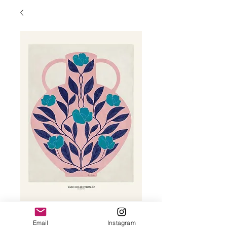
Affiche Ana
Martínez - Vase
Email
Instagram