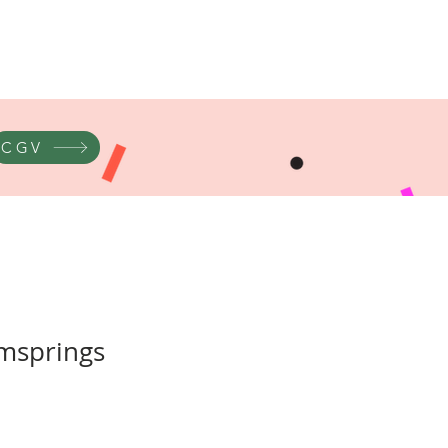
CGV
lmsprings