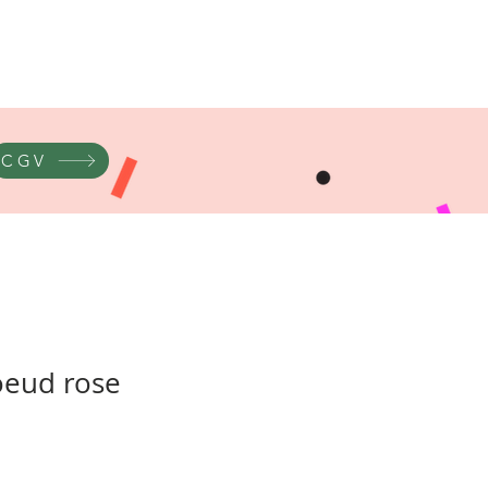
CGV
oeud rose