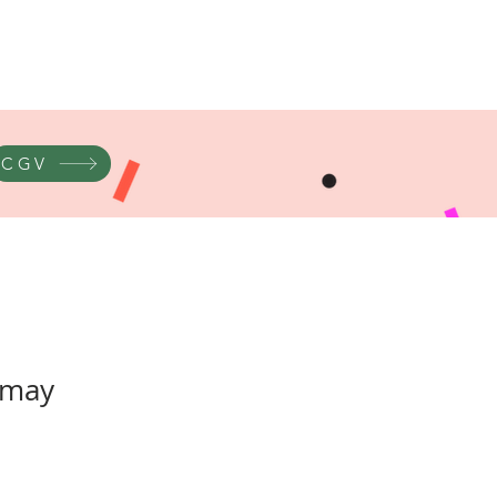
CGV
amay