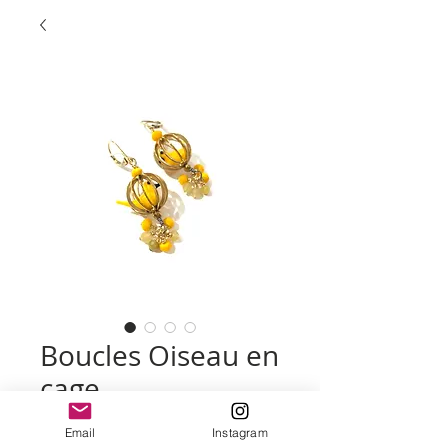
Boucles Oiseau en
cage
Prix
45,00 €
Email
Instagram