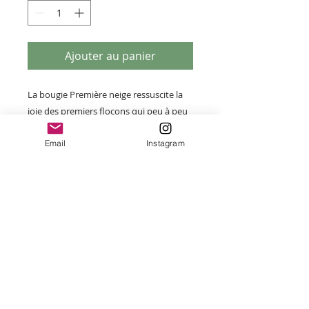
Ajouter au panier
La bougie Première neige ressuscite la
joie des premiers flocons qui peu à peu
vont revêtir toits et forêts d’un épais
Email
Instagram
manteau blanc. Fermez les yeux et
diffusez dans votre intérieur les
senteurs de neige fraîche et ouatée où
valsent les notes de menthe, de pin, de
mousse et de lichen pour se poser dans
un accord fondant sur un lit de cèdre, de
patchouli et de santal.
Vendues avec son pochon en lin
100 g : Hauteur 6 cm - Diamètre 6,5 cm -