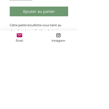
Ajouter au panier
Cette petite bouillotte vous tient au
chaud par temps froid ou devient une
aide quotidienne parfaite pour soulager
Email
Instagram
la douleur ou la tension. Chaude et
douce, en feutre de pure laine,
elle assure une ambiance cosy et séduit
par sa maniabilité et sa durabilité.
Fabriquée à partir de laine mérinos
certifiée GOTS.
Les bouteilles intérieures sont
fabriquées en Allemagne et sont testées
par le TÜV.
Capacité env. 0,2 l. Attention - NE PAS
utiliser d'eau bouillante, remplir la
bouteille environ au 2/3, laisser la