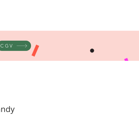
CGV
andy