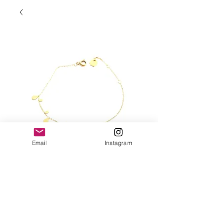
Email
Instagram
Bracelet goutte
Prix
25,00 €
Quantité
*