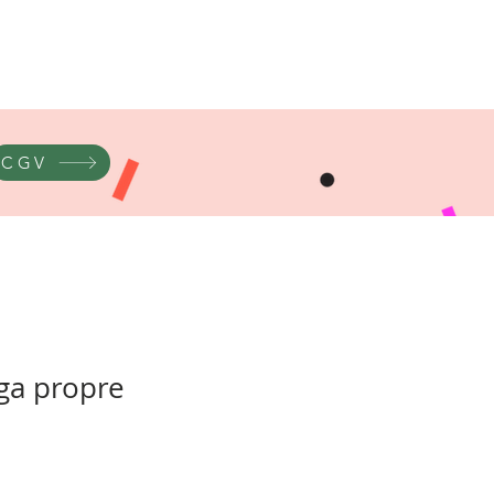
CGV
a propre
ix
romotionnel