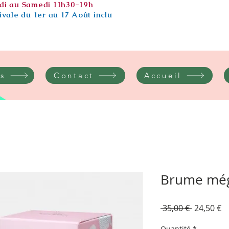
di au Samedi 11h30-19h
vale du 1er au 17 Août inclu
s
Contact
Accueil
Brume még
Prix
Pr
 35,00 € 
24,50 €
original
p
Quantité
*