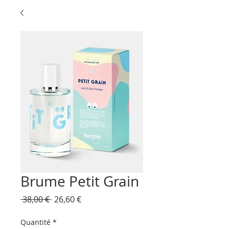
Brume Petit Grain
Prix
Prix
 38,00 € 
26,60 €
original
promotionnel
Quantité
*