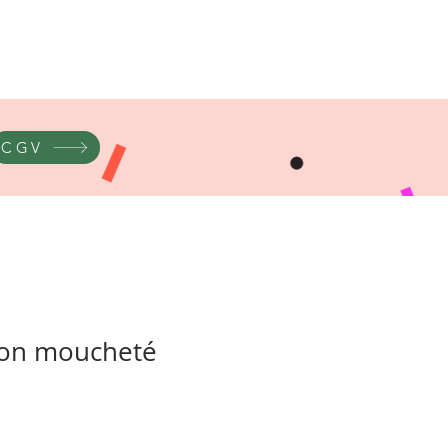
CGV
on moucheté