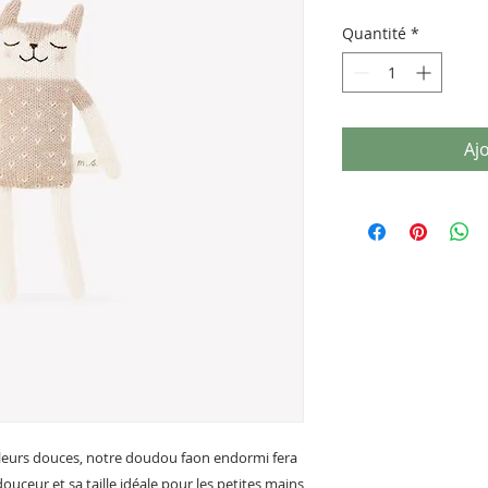
Quantité
*
Aj
ouleurs douces, notre doudou faon endormi fera
ouceur et sa taille idéale pour les petites mains