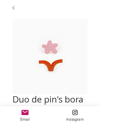
Duo de pin's bora
bora
Email
Instagram
Prix
40,00 €
Quantité
*