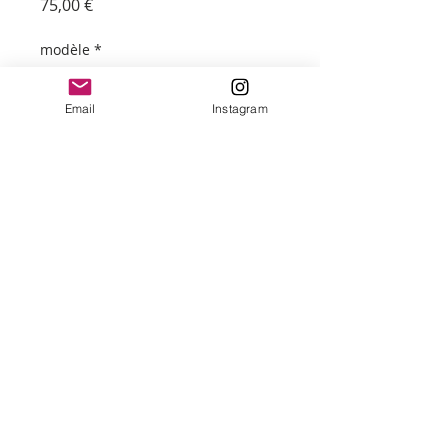
Prix
75,00 €
modèle
*
Email
Instagram
Quantité
*
Ajouter au panier
Eau de parfum fragrance mixte à la fois
fraîche, légère et fusante vous
accompagnant toute la journée.
SINGE CURIEUX, du nom d'un Papillon
de nuit d'Afrique.
Note de Tête : Bergamote
Note de Coeur : Cyprès