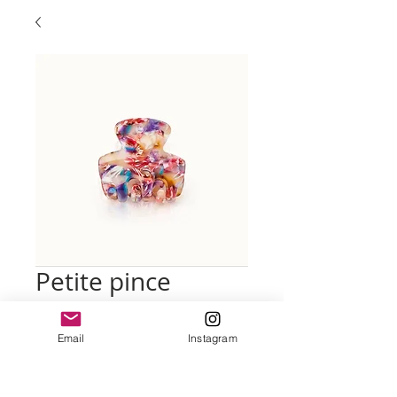
Petite pince
konfetti
Email
Instagram
Prix
10,00 €
Quantité
*