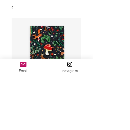
Email
Instagram
Pin's champignon
Prix
11,00 €
Rupture de stock