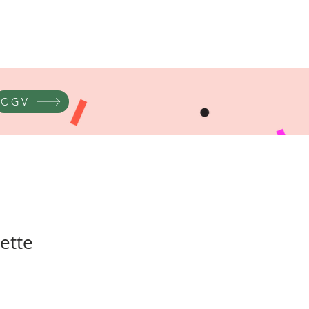
CGV
ette