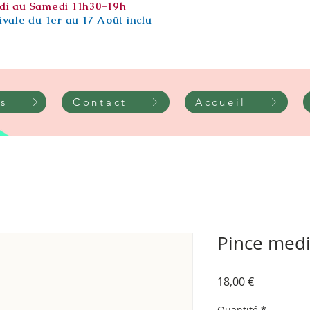
di au Samedi 11h30-19h
vale du 1er au 17 Août inclu
s
Contact
Accueil
Pince med
Prix
18,00 €
Quantité
*