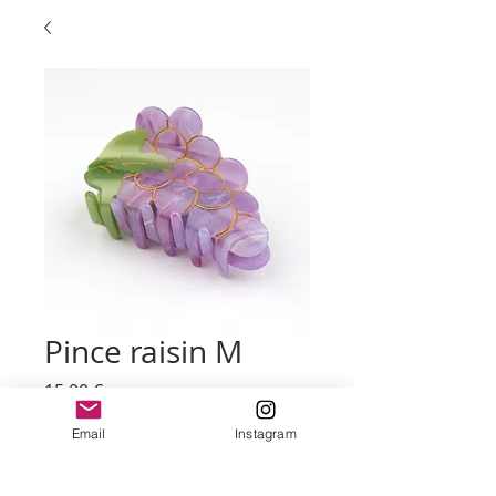
Pince raisin M
Prix
15,00 €
Email
Instagram
Quantité
*