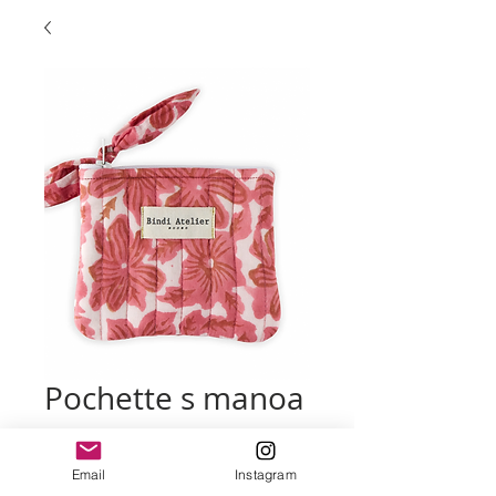
Pochette s manoa
rosa
Prix
16,00 €
Email
Instagram