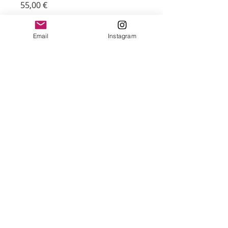
Prix
55,00 €
Quantité
*
Email
Instagram
Ajouter au panier
puzzle illustré par l'artiste Ilenia Zito
1000 pièces
Taille terminée : 68x48cm
Pièces finies avec un revêtement doux
au toucher et sans éblouissement
Sac en tissu à cordon et carte postale
inclus
Fabriqué avec des matériaux recyclés