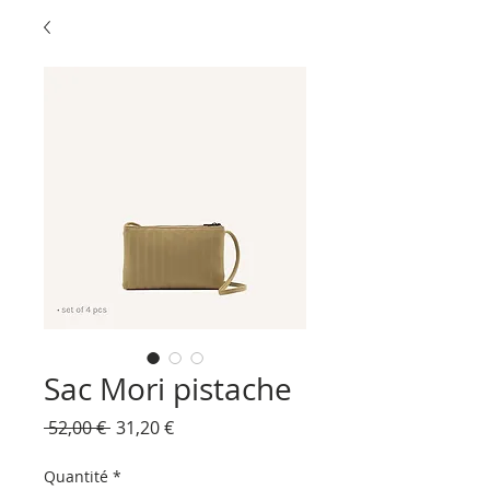
Sac Mori pistache
Prix
Prix
 52,00 € 
31,20 €
original
promotionnel
Quantité
*