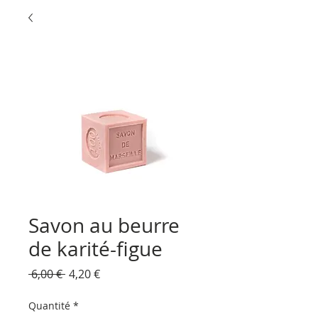
Savon au beurre
de karité-figue
Prix
Prix
 6,00 € 
4,20 €
original
promotionnel
Quantité
*