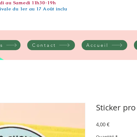
di au Samedi 11h30-19h
vale du 1er au 17 Août inclu
s
Contact
Accueil
Sticker pro
Prix
4,00 €
Quantité
*