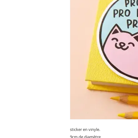
sticker en vinyle.
9cm de diamètre