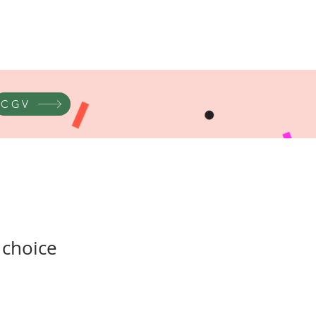
CGV
 choice