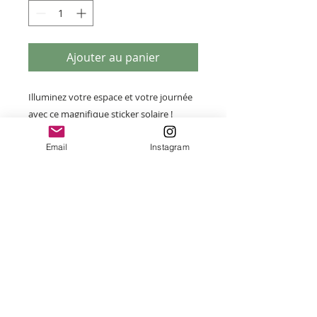
Ajouter au panier
Illuminez votre espace et votre journée
avec ce magnifique sticker solaire !
Appliquez simplement votre capteur de
Email
Instagram
soleil sur une fenêtre propre exposée à
la lumière directe du soleil et admirez les
magnifiques arcs-en-ciel danser sur vos
murs. Cet attrape-soleil arc-en-ciel
présente une illustration de serre et la
phrase « Continuez à grandir ».
Le cadeau parfait pour un ami ou pour
votre maison, votre bureau, votre
studio, votre salle de classe, votre serre
et plus encore !