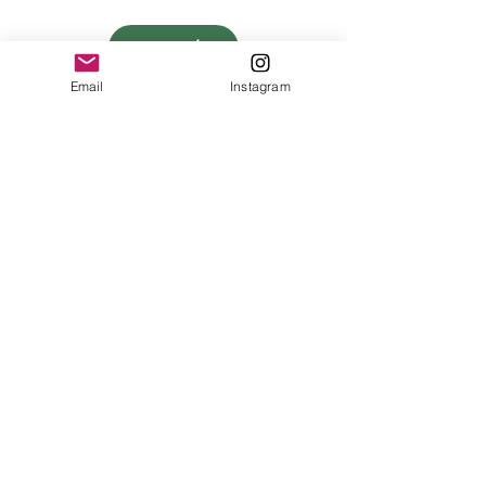
retour
Email
Instagram
Il n'y a aucun article à
afficher pour le
moment.