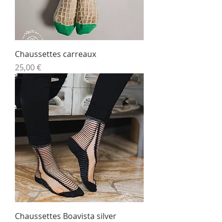
Chaussettes carreaux
Prix
25,00 €
Chaussettes Boavista silver